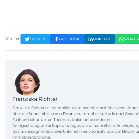
TEILEN:
TWITTER
FACEBOOK
LINKEDIN
WHATS
Franziska Richter
Franziska Richter ist Journalistin und berichtet seit über zehn Jahre
über die Schnittstellen von Finanzen, Immobilien, Mode und Geschä
Zu ihren behandelten Themen zählen unter anderem
Anlagestrategien für Kapitalanleger, die wirtschaftliche Entwicklun
des Luxussegments sowie Unternehmensporträts aus der Mode- 
Immobilienbranche.