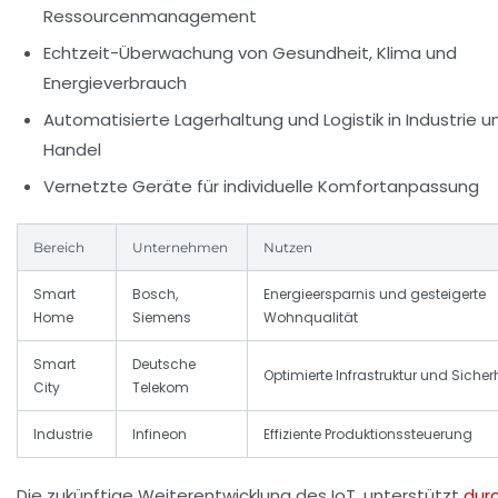
Ressourcenmanagement
Echtzeit-Überwachung von Gesundheit, Klima und
Energieverbrauch
Automatisierte Lagerhaltung und Logistik in Industrie u
Handel
Vernetzte Geräte für individuelle Komfortanpassung
Bereich
Unternehmen
Nutzen
Smart
Bosch,
Energieersparnis und gesteigerte
Home
Siemens
Wohnqualität
Smart
Deutsche
Optimierte Infrastruktur und Sicher
City
Telekom
Industrie
Infineon
Effiziente Produktionssteuerung
Die zukünftige Weiterentwicklung des IoT, unterstützt
dur