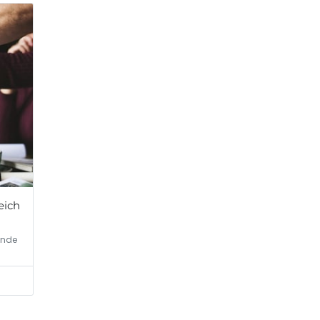
eich
ende