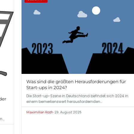
Was sind die größten Herausforderungen für
Start-ups in 2024?
Die Start-up-Szene in Deutschland befindet sich 2024 in
der
einem bemerkenswert herausfordernden…
•
29. August 2025
Maximilian Roth
en…