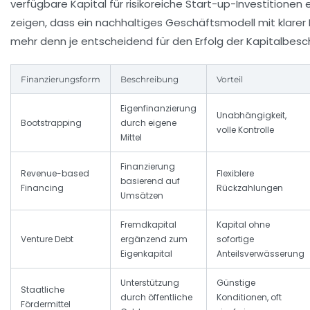
verfügbare Kapital für risikoreiche Start-up-Investitionen 
zeigen, dass ein nachhaltiges Geschäftsmodell mit klarer P
mehr denn je entscheidend für den Erfolg der Kapitalbesch
Finanzierungsform
Beschreibung
Vorteil
Eigenfinanzierung
Unabhängigkeit,
Bootstrapping
durch eigene
volle Kontrolle
Mittel
Finanzierung
Revenue-based
Flexiblere
basierend auf
Financing
Rückzahlungen
Umsätzen
Fremdkapital
Kapital ohne
Venture Debt
ergänzend zum
sofortige
Eigenkapital
Anteilsverwässerung
Unterstützung
Günstige
Staatliche
durch öffentliche
Konditionen, oft
Fördermittel