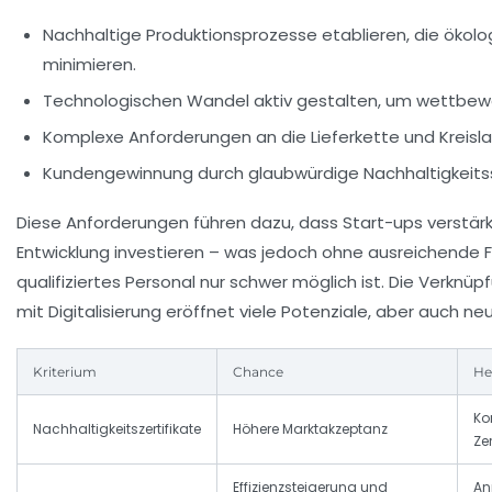
Nachhaltige Produktionsprozesse etablieren, die ökol
minimieren.
Technologischen Wandel aktiv gestalten, um wettbewe
Komplexe Anforderungen an die Lieferkette und Kreisla
Kundengewinnung durch glaubwürdige Nachhaltigkeitss
Diese Anforderungen führen dazu, dass Start-ups verstärk
Entwicklung investieren – was jedoch ohne ausreichende 
qualifiziertes Personal nur schwer möglich ist. Die Verknü
mit Digitalisierung eröffnet viele Potenziale, aber auch n
Kriterium
Chance
He
Ko
Nachhaltigkeitszertifikate
Höhere Marktakzeptanz
Ze
Effizienzsteigerung und
An