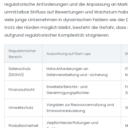
regulatorische Anforderungen und die Anpassung an Mar
unmittelbar Einfluss auf Bewertungen und Wachstum hab
viele junge Unternehmen in dynamischen Feldern wie der Di
trotz der Hürden möglich bleibt, besteht die Gefahr, dass
aufgrund regulatorischer Komplexität stagnieren.
Regulatorischer
Auswirkung auf Start-ups
B
Bereich
Datenschutz
Hohe Anforderungen an
I
(DSGVO)
Datenverarbeitung und -sicherung
K
Erweiterte Berichts- und
F
Finanzaufsicht
Genehmigungspflichten
Z
Vorgaben zur Ressourcennutzung und
Umweltschutz
G
Emissionsreduzierung
Verpflichtende Prüfungen und
Produktsicherheit
M