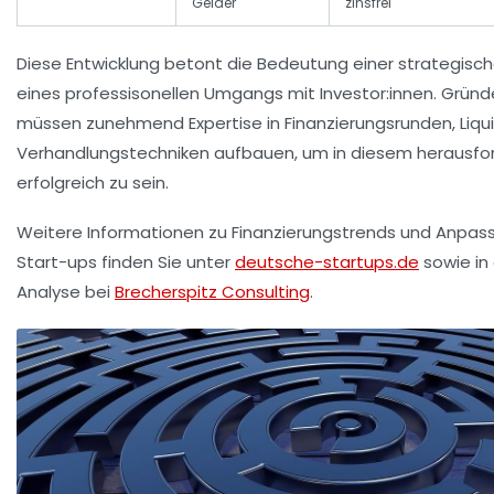
Gelder
zinsfrei
Diese Entwicklung betont die Bedeutung einer strategisc
eines professisonellen Umgangs mit Investor:innen. Grün
müssen zunehmend Expertise in Finanzierungsrunden, Li
Verhandlungstechniken aufbauen, um in diesem herausf
erfolgreich zu sein.
Weitere Informationen zu Finanzierungstrends und Anpas
Start-ups finden Sie unter
deutsche-startups.de
sowie in 
Analyse bei
Brecherspitz Consulting
.