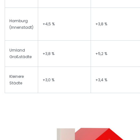
Hamburg
+4,5 %
+3,8 %
(Innenstadt)
Umland
+3,8 %
+5,2 %
Großstädte
Kleinere
+3,0 %
+3,4 %
Städte